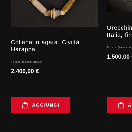
Orecchini
Italia, f
Collana in agata. Civiltà
Totale (tasse in
Harappa
1.500,00 
Totale (tasse incl.):
2.400,00 €
AGGIUNGI
A