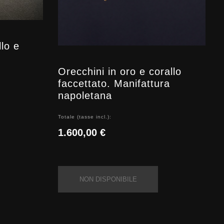
llo e
Orecchini in oro e corallo
faccettato. Manifattura
napoletana
Totale (tasse incl.):
1.600,00 €
NON DISPONIBILE