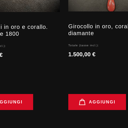
Girocollo in oro, cora
 in oro e corallo.
diamante
ine 1800
Totale (tasse incl.):
cl.):
1.500,00 €
€
GGIUNGI
AGGIUNGI