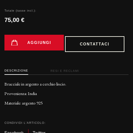
Totale (tasse incl.):
75,00 €
AGGIUNGI
CONTATTACI
DESCRIZIONE
RESI E RECLAMI
Bracciale in argento a cerchio liscio.
Provenienza: India
Materiale: argento 925
CONDIVIDI L'ARTICOLO:
Facebook
Twitter