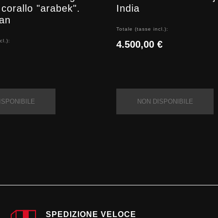
 corallo "arabek".
India
tan
Totale (tasse incl.):
cl.):
4.500,00 €
ISPONIBILE
NON DISPONIBILE
SPEDIZIONE VELOCE