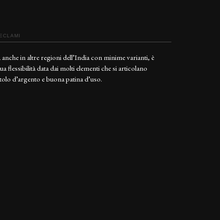
RECLAMI
a anche in altre regioni dell’India con minime varianti, è
a flessibilità data dai molti elementi che si articolano
tolo d’argento e buona patina d’uso.