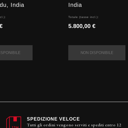
du, India
India
cl.):
Totale (tasse incl.):
€
5.800,00 €
ISPONIBILE
NON DISPONIBILE
SPEDIZIONE VELOCE
Tutti gli ordini vengono serviti e spediti entro 12