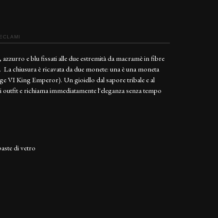
RECLAMI
a, azzurro e blu fissati alle due estremità da macramè in fibre
no. La chiusura è ricavata da due monete: una è una moneta
rge VI King Emperor). Un gioiello dal sapore tribale e al
 outfit e richiama immediatamente l'eleganza senza tempo
aste di vetro