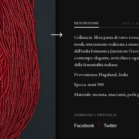
DESCRIZIONE
RESI E 
Collana in fili in pasta di vetro ross
tessili, interamente realizzata a ma
dell'india britannica (incisione Geo
contempo elegante, arricchisce ogni
della femminilità indiana.
Provenienza: Nagaland, India
Epoca: metà 900
Materiale: moneta, macramè, perle p
CONDIVIDI L'ARTICOLO:
Facebook
Twitter