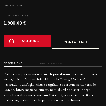
Cod.Riferimento: --
Totale (tasse incl.):
1.900,00 €
AGGIUNGI
CONTATTACI
DESCRIZIONE
RESI E RECLAMI
Collana con perle in ambra e antichi portafortuna in cuoio e argento
inciso, "tcherot" caratteristici del popolo Tuareg. I "tcherot"
nascondono un foglio, chiuso e sigillato, su cui sono scritti versi del
Corano, lettere magiche, numeri, nomi di stelle e pianeti, o segni
simbolici scelti da un Imam o un Marabout, per essere protetti dal
malocchio, malattie o anche per ricevere favori o fortuna.