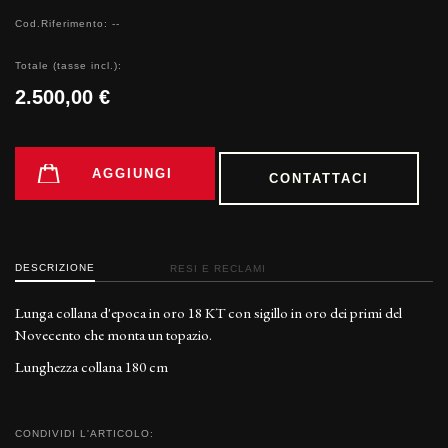
Cod.Riferimento: --
Totale (tasse incl.):
2.500,00 €
AGGIUNGI
CONTATTACI
DESCRIZIONE
RESI E RECLAMI
Lunga collana d'epoca in oro 18 KT con sigillo in oro dei primi del
Novecento che monta un topazio.
Lunghezza collana 180 cm
CONDIVIDI L'ARTICOLO: