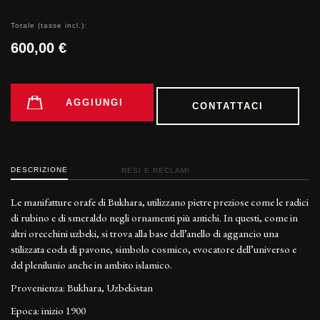
Totale (tasse incl.):
600,00 €
AGGIUNGI
CONTATTACI
DESCRIZIONE
RESI E RECLAMI
Le manifatture orafe di Bukhara, utilizzano pietre preziose come le radici
di rubino e di smeraldo negli ornamenti più antichi. In questi, come in
altri orecchini uzbeki, si trova alla base dell’anello di aggancio una
stilizzata coda di pavone, simbolo cosmico, evocatore dell’universo e
del plenilunio anche in ambito islamico.
Provenienza: Bukhara, Uzbekistan
Epoca: inizio 1900