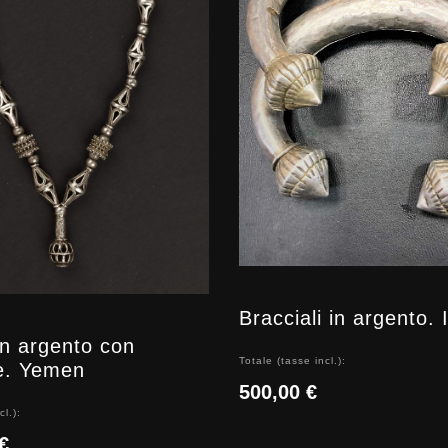
Bracciali in argento. 
in argento con
Totale (tasse incl.):
e. Yemen
500,00 €
cl.):
€