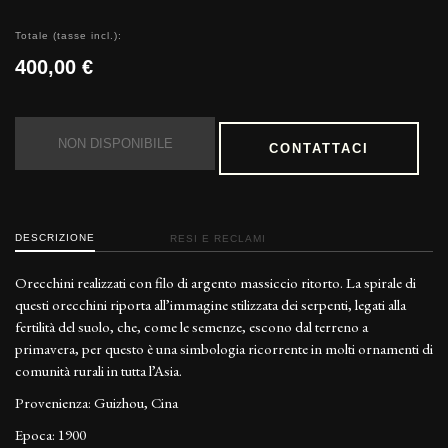
Totale (tasse incl.):
400,00 €
NON DISPONIBILE
CONTATTACI
DESCRIZIONE
RESI E RECLAMI
Orecchini realizzati con filo di argento massiccio ritorto. La spirale di
questi orecchini riporta all’immagine stilizzata dei serpenti, legati alla
fertilità del suolo, che, come le semenze, escono dal terreno a
primavera, per questo è una simbologia ricorrente in molti ornamenti di
comunità rurali in tutta l’Asia.
Provenienza: Guizhou, Cina
Epoca: 1900