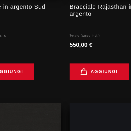
e in argento Sud
Bracciale Rajasthan i
argento
cl.):
Totale (tasse incl.):
550,00 €
GGIUNGI
AGGIUNGI