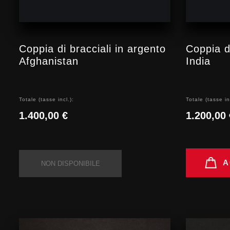
Coppia di bracciali in argento
Coppia di
Afghanistan
India
Totale (tasse incl.):
Totale (tasse in
1.400,00 €
1.200,00 
A
NON DISPONIBILE