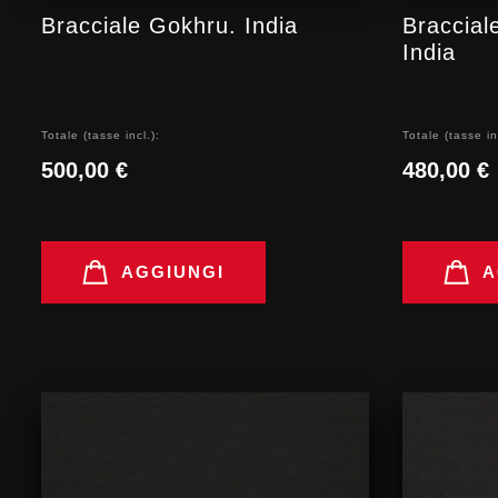
Bracciale Gokhru. India
Braccial
India
Totale (tasse incl.):
Totale (tasse in
500,00 €
480,00 €
AGGIUNGI
A