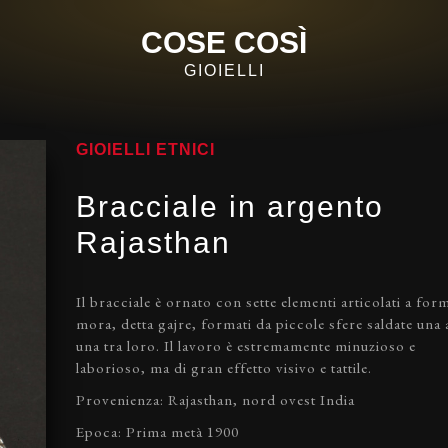
COSE COSÌ
GIOIELLI
GIOIELLI ETNICI
Bracciale in argento
Rajasthan
Il bracciale è ornato con sette elementi articolati a for
mora, detta gajre, formati da piccole sfere saldate una 
una tra loro. Il lavoro è estremamente minuzioso e
laborioso, ma di gran effetto visivo e tattile.
Provenienza: Rajasthan, nord ovest India
Epoca: Prima metà 1900