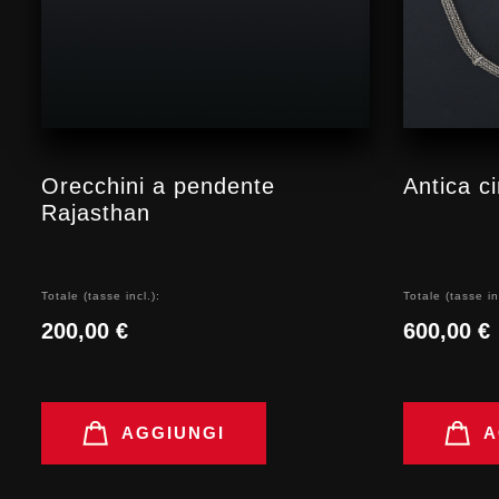
Orecchini a pendente
Antica c
Rajasthan
Totale (tasse incl.):
Totale (tasse in
200,00 €
600,00 €
AGGIUNGI
A