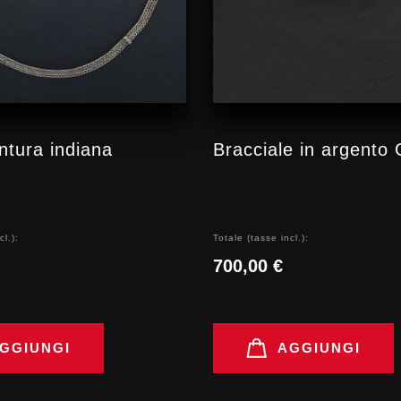
intura indiana
Bracciale in argento 
cl.):
Totale (tasse incl.):
700,00 €
GGIUNGI
AGGIUNGI