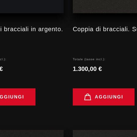
 bracciali in argento.
Coppia di bracciali. 
cl.):
Totale (tasse incl.):
€
1.300,00 €
GGIUNGI
AGGIUNGI